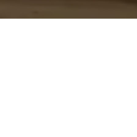
GDZIE JESTEŚMY?
Deli Very Pizza
Adama Mickiewicza 16
11-500 Giżycko